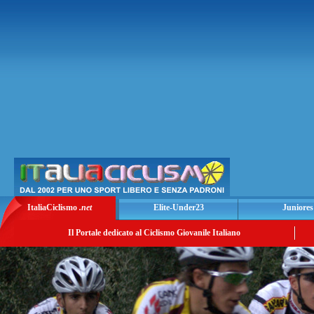
ItaliaCiclismo
.net
Elite-Under23
Juniores
Il Portale dedicato al Ciclismo Giovanile Italiano