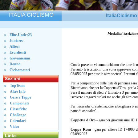
ITALIA CICLISMO
ItaliaCiclism
Modalita' iscrizio
Elite-Under23
Juniores
Allievi
Esordienti
Giovanissimi
Donne
Con la presente vi comunichiamo che tutte le m
Pertanto le iscrizioni, una volta approvate co
Cicloamatori
03/05/2025 per tutte le altre societa'. Per tut
Sezioni
Per la compilazione delle liste di partenza sara
TopTeam
Ricordiamo che per la Coppetta d'Oro, per la Co
Altre Info
Sera il numero di atleti e' limitato a 3 per an
iscrivere i ragazzi titolari ma anche gli altri 
Gare a Tappe
Campionati
Per necessita' di sistemazione alberghiera o in
Classifiche
parte di ospitalita'.
Challange
Coppetta d'Oro
- gara per giovanissimi ID 1
Calendari
Video
Coppa Rosa
- gara per allieve ID 174903 del
07/09/2025
Links