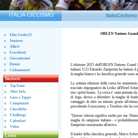
ITALIA CICLISMO
ItaliaCiclism
ORLEN Nations Grand Pri
Elite-Under23
Juniores
Allievi
Esordienti
Giovanissimi
Donne
L'edizione 2025 dell'ORLEN Nations Grand Pri
italiano U23 Edoardo Zamperini ha battuto il 
Cicloamatori
la maglia bianca e la classifica generale sono a
Sezioni
La settima edizione della corsa ha mantenuto t
TopTeam
tracciato impegnativo da Lesko all'Hotel Arl
Altre Info
uno sprint bonus. La corsa e' stata animata da
di fuga, decisa a difendere la maglia di leade
Gare a Tappe
vantaggio di oltre un minuto grazie all'ottimo
Campionati
precedendo Goszczurny, e Troelsen che ha com
Classifiche
Challange
"Questa vittoria significa molto per me. Dimost
maglia di campione italiano - e probabilmente 
Calendari
Zamperini emozionato all'arrivo.
Video
Il leader della classifica generale, Marco Schr
Links