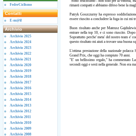
"Sono felicissimo - non solo per la vittoria, ma
FederCiclismo
rimasti compatti e abbiamo difeso bene la magl
Contatti
Patryk Goszczurny ha espresso soddisfazione
essere riuscito a concludere la fuga in cui mi 
E-m@il
Buon risultato anche per Mateusz Gajdulewicz,
Archivio
entrare nella top 10, e ci sono riuscito. Dopo
Archivio 2025
Soprattutto perche' meta' del nostro team e' c
questo risultato mi aiuti a trovare una buona s
Archivio 2024
Archivio 2023
L'ottima prestazione della nazionale polacc
Archivio 2022
Grand Prix, che oggi ha compiuto 70 anni.
Archivio 2021
"E' un bellissimo regalo," ha commentato Lan
secondi oggi e sesti nella generale. Non era m
Archivio 2020
Archivio 2019
Archivio 2018
Archivio 2017
Archivio 2016
Archivio 2015
Archivio 2014
Archivio 2013
Archivio 2012
Archivio 2011
Archivio 2010
Archivio 2009
Archivio 2008