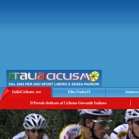
ItaliaCiclismo
.net
Elite-Under23
Juniores
Il Portale dedicato al Ciclismo Giovanile Italiano