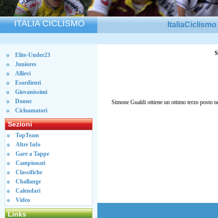
ITALIA CICLISMO
ItaliaCiclism
S
Elite-Under23
Juniores
Allievi
Esordienti
Giovanissimi
Donne
Simone Gualdi ottiene un ottimo terzo posto ne
Cicloamatori
Sezioni
TopTeam
Altre Info
Gare a Tappe
Campionati
Classifiche
Challange
Calendari
Video
Links