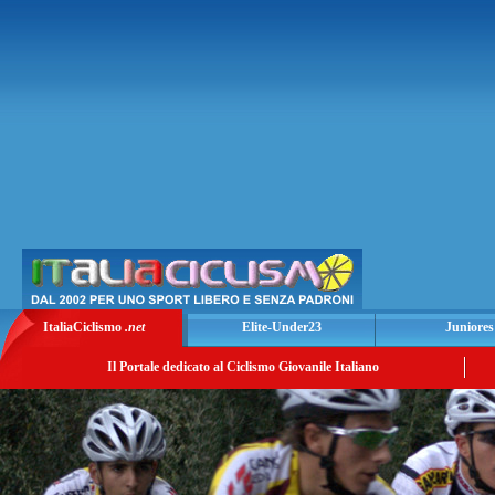
ItaliaCiclismo
.net
Elite-Under23
Juniores
Il Portale dedicato al Ciclismo Giovanile Italiano