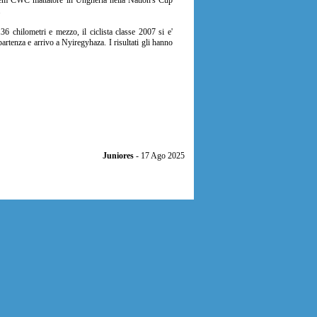
chem CWC mattatore in Ungheria nella Nation's Cup
.
 chilometri e mezzo, il ciclista classe 2007 si e'
rtenza e arrivo a Nyiregyhaza. I risultati gli hanno
Juniores
- 17 Ago 2025