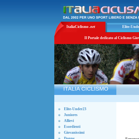
ItaliaCiclismo
.net
Elite-Und
Il Portale dedicato al Ciclismo Gio
ITALIA CICLISMO
Elite-Under23
Juniores
Allievi
Esordienti
Giovanissimi
Donne