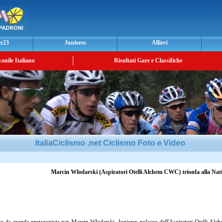
er23
Juniores
Allievi
vanile Italiano
Risultati Gare e Classifiche
ItaliaCiclismo .net Ciclismo Foto e Video
Marcin Wlodarski (Aspiratori Otelli Alchem CWC) trionfa alla Na