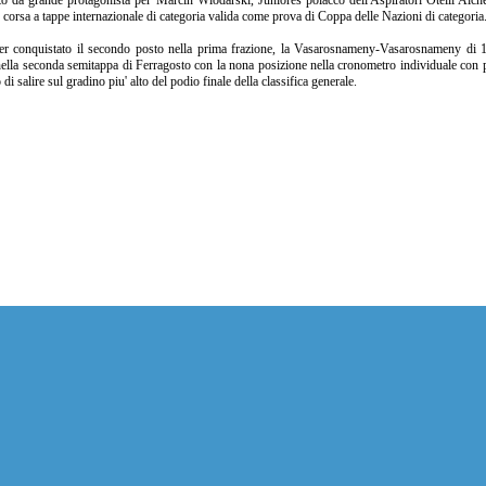
to da grande protagonista per Marcin Wlodarski, Juniores polacco dell'Aspiratori Otelli Al
corsa a tappe internazionale di categoria valida come prova di Coppa delle Nazioni di categoria
r conquistato il secondo posto nella prima frazione, la Vasarosnameny-Vasarosnameny di 136
nella seconda semitappa di Ferragosto con la nona posizione nella cronometro individuale con pa
di salire sul gradino piu' alto del podio finale della classifica generale.