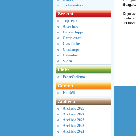
Ferragos
Hungary, 
Cicloamatori
Sezioni
Dopo ave
ripetuto 
TopTeam
permesso 
Altre Info
Gare a Tappe
Campionati
Classifiche
Challange
Calendari
Video
Links
FederCiclismo
Contatti
E-m@il
Archivio
Archivio 2025
Archivio 2024
Archivio 2023
Archivio 2022
Archivio 2021