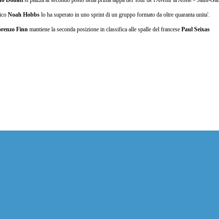
do Donati
si piazza al secondo posto nella prima tappa del Tour de l'Avenir la Aoste - Saint-G
nico
Noah Hobbs
lo ha superato in uno sprint di un gruppo formato da oltre quaranta unita'.
renzo Finn
mantiene la seconda posizione in classifica alle spalle del francese
Paul Seixas