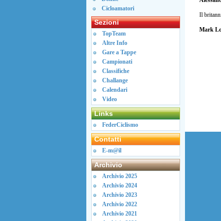
Alessan
Cicloamatori
Il britan
Sezioni
Mark Lo
TopTeam
Altre Info
Gare a Tappe
Campionati
Classifiche
Challange
Calendari
Video
Links
FederCiclismo
Contatti
E-m@il
Archivio
Archivio 2025
Archivio 2024
Archivio 2023
Archivio 2022
Archivio 2021