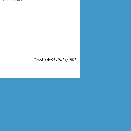
almier di Km.188.
Elite-Under23
- 24 Ago 2025