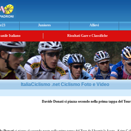
er23
Juniores
Allievi
vanile Italiano
Risultati Gare e Classifiche
ItaliaCiclismo .net Ciclismo Foto e Video
Davide Donati si piazza secondo nella prima tappa del Tour