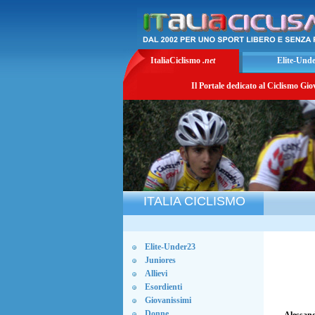
ItaliaCiclismo
.net
Elite-Und
Il Portale dedicato al Ciclismo Gio
ITALIA CICLISMO
Elite-Under23
Juniores
Allievi
Esordienti
Giovanissimi
Donne