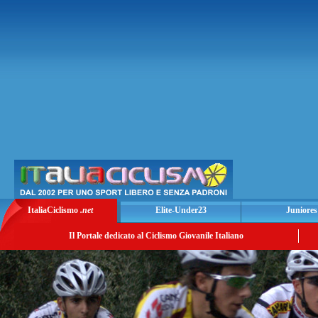
ItaliaCiclismo
.net
Elite-Under23
Juniores
Il Portale dedicato al Ciclismo Giovanile Italiano