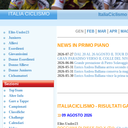
ITALIA CICLISMO
ItaliaCiclism
|
|
|
|
GEN
FEB
MAR
APR
MA
Elite-Under23
Juniores
Allievi
NEWS IN PRIMO PIANO
Esordienti
Giovanissimi
2026-07-27
DAL 20 AL 26 AGOSTO IL TOUR 
GRAN PARADISO VERSO IL COLLE DEL NI
Donne Esordienti
2026-06-06
Grande prestazione di Pietro Solavaggi
Donne Allieve
2026-05-31
Enrico Andrea Balliana arriva secondo 
Donne Juniores
2026-05-31
Enrico Andrea Balliana conserva la ma
Cicloamatori
2026-05-30
Enrico Andrea Balliana vince la prima
Sezioni
TopTeam
Altre Info
Gare a Tappe
ITALIACICLISMO - RISULTATI 
Campionati
Classifiche
09 AGOSTO 2026
Challange
Calendari
Elite-Under23