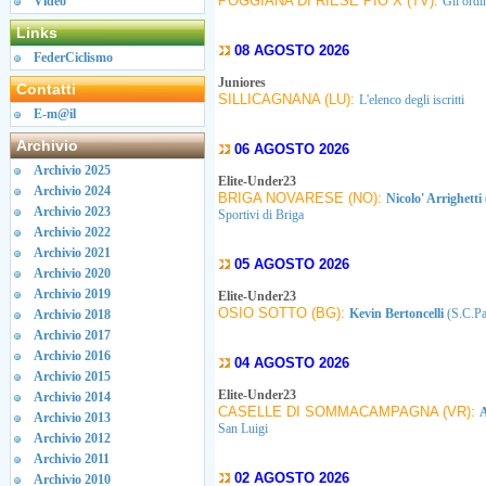
POGGIANA DI RIESE PIO X (TV):
Video
Gli ordi
Links
08 AGOSTO 2026
FederCiclismo
Juniores
Contatti
SILLICAGNANA (LU):
L'elenco degli iscritti
E-m@il
Archivio
06 AGOSTO 2026
Archivio 2025
Elite-Under23
Archivio 2024
BRIGA NOVARESE (NO):
Nicolo' Arrighetti
Archivio 2023
Sportivi di Briga
Archivio 2022
Archivio 2021
05 AGOSTO 2026
Archivio 2020
Archivio 2019
Elite-Under23
OSIO SOTTO (BG):
Kevin Bertoncelli
(S.C.Pa
Archivio 2018
Archivio 2017
Archivio 2016
04 AGOSTO 2026
Archivio 2015
Elite-Under23
Archivio 2014
CASELLE DI SOMMACAMPAGNA (VR):
A
Archivio 2013
San Luigi
Archivio 2012
Archivio 2011
02 AGOSTO 2026
Archivio 2010