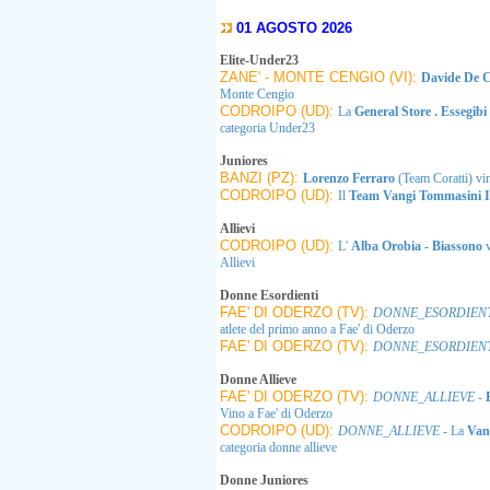
01 AGOSTO 2026
Elite-Under23
ZANE' - MONTE CENGIO (VI):
Davide De 
Monte Cengio
CODROIPO (UD):
La
General Store . Essegibi 
categoria Under23
Juniores
BANZI (PZ):
Lorenzo Ferraro
(Team Coratti) vi
CODROIPO (UD):
Il
Team Vangi Tommasini I
Allievi
CODROIPO (UD):
L'
Alba Orobia - Biassono
Allievi
Donne Esordienti
FAE' DI ODERZO (TV):
DONNE_ESORDIEN
atlete del primo anno a Fae' di Oderzo
FAE' DI ODERZO (TV):
DONNE_ESORDIEN
Donne Allieve
FAE' DI ODERZO (TV):
DONNE_ALLIEVE
-
Vino a Fae' di Oderzo
CODROIPO (UD):
DONNE_ALLIEVE
- La
Van
categoria donne allieve
Donne Juniores