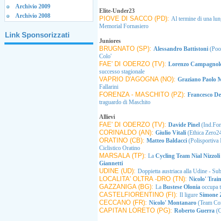
Archivio 2009
Elite-Under23
Archivio 2008
PIOVE DI SACCO (PD):
Al termine di una lu
Memorial Fornasiero
Link Sponsorizzati
Juniores
BRUGNATO (SP):
Alessandro Battistoni
(Poo
Colo'
FAE' DI ODERZO (TV):
Lorenzo Campagno
successo stagionale
VAPRIO D'AGOGNA (NO):
Graziano Paolo
Fallarini
FORENZA - MASCHITO (PZ):
Francesco Del
traguardo di Maschito
Allievi
FAE' DI ODERZO (TV):
Davide Pinel
(Ind.For
CORINALDO (AN):
Giulio Vitali
(Ethica Zero2
ORATINO (CB):
Matteo Baldacci
(Polisportiva 
Ciclistico Oratino
MARSALA (TP):
La
Cycling Team Nial Nizzol
Giannetti
UDINE (UD):
Doppietta austriaca alla Udine - Su
LOCALITA' OLTRA -DRO (TN):
Nicolo' Trai
GAZZANIGA (BG):
La
Bustese Olonia
occupa t
CASTELFIORENTINO (FI):
Il ligure
Simone
CECCANO (FR):
Nicolo' Montanaro
(Team Cora
CAPITAN LORETO (PG):
Roberto Guerra
(C