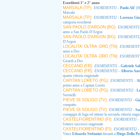
Esordienti 1° e 2° anno
MARSALA (TP):
ESORDIENTI1
-
Paolo Ali'
(M
Marsala
MARSALA (TP):
ESORDIENTI2
-
Lorenzo Gi
categoria esordienti
SAN PAOLO D'ARGON (BG):
ESORDIENTI
anno a San Paolo D'Argon
SAN PAOLO D'ARGON (BG):
ESORDIENTI
D'Argon
LOCALITA' OLTRA -DRO (TN):
ESORDIENT
anno a Dro
LOCALITA' OLTRA -DRO (TN):
ESORDIENT
Girardi a Dro
CECCANO (FR):
ESORDIENTI1
-
Gabriele Sab
CECCANO (FR):
ESORDIENTI2
-
Alberto An
quarta vittoria stagionale
CAPITAN LORETO (PG):
ESORDIENTI1
-
A
primo anno a Capitan Loreto
CAPITAN LORETO (PG):
ESORDIENTI2
-
L
Serenelli
PIEVE DI SOLIGO (TV):
ESORDIENTI1
-
Gi
compatto
PIEVE DI SOLIGO (TV):
ESORDIENTI2
-
Sa
comapgni di fuga ed ottiene la seconda vittoria stagi
CASTELFIORENTINO (FI):
ESORDIENTI1
-
l'ottavo successo stagionale
CASTELFIORENTINO (FI):
ESORDIENTI2
-
Vince
Edoardo Stefanini
davanti a
Diego Della Po