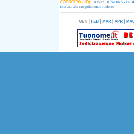
CODROIPO (UD):
DONNE_JUNIORES
- La
B
riservato alla categoria donne Juniores
|
|
|
|
GEN
FEB
MAR
APR
MA