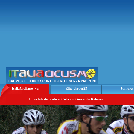
ItaliaCiclismo
.net
Elite-Under23
Juniores
Il Portale dedicato al Ciclismo Giovanile Italiano