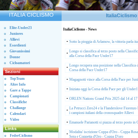
ITALIA CICLISMO
ItaliaCiclism
Elite-Under23
ItaliaCiclismo - News
Juniores
Allievi
•
Sotto la pioggia di Arlamow, la vittoria parla ita
Esordienti
Giovanissimi
Longo si classifica al terzo posto nella Classifi
•
alla Corsa della Pace Under17
Donne
Cicloamatori
Longo recupera una posizione nella Classifica d
•
Corsa della Pace Under17
Sezioni
TopTeam
•
Magagnotti vince alla Corsa della Pace per Jun
Altre Info
•
Iniziata oggi la Corsa della Pace per gli Under
Gare a Tappe
Campionati
•
ORLEN Nations Grand Prix 2025 dal 14 al 1
Classifiche
Challange
La Petrucci Zero24 e la Flanderslove Fiorenz
•
i campioni italiani della cronosquadre Allievi
Calendari
Video
•
Emanuele Parianotti si piazza al terzo posto in
Links
Modalita' iscrizione Coppa d'Oro - Coppa Rosa
•
FederCiclismo
Sera e Coppetta d'Oro - Coppa D'oro