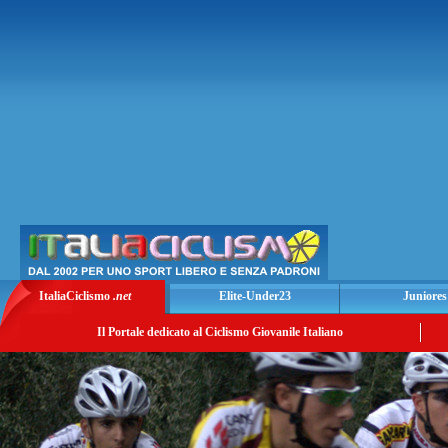
ItaliaCiclismo
.net
Elite-Under23
Juniores
Il Portale dedicato al Ciclismo Giovanile Italiano