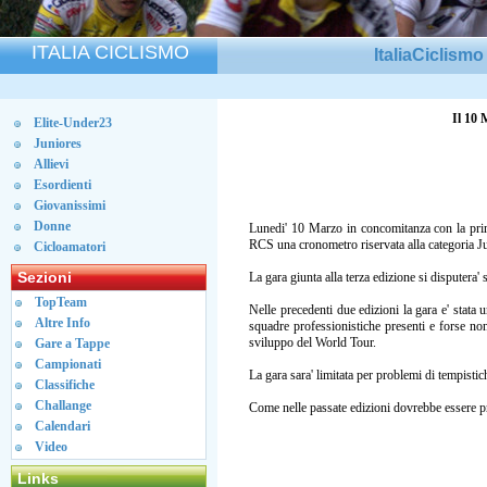
ITALIA CICLISMO
ItaliaCiclism
Il 10 
Elite-Under23
Juniores
Allievi
Esordienti
Giovanissimi
Donne
Lunedi' 10 Marzo in concomitanza con la prim
RCS una cronometro riservata alla categoria J
Cicloamatori
Sezioni
La gara giunta alla terza edizione si disputera
TopTeam
Nelle precedenti due edizioni la gara e' stata u
Altre Info
squadre professionistiche presenti e forse no
sviluppo del World Tour.
Gare a Tappe
Campionati
La gara sara' limitata per problemi di tempisti
Classifiche
Challange
Come nelle passate edizioni dovrebbe essere 
Calendari
Video
Links