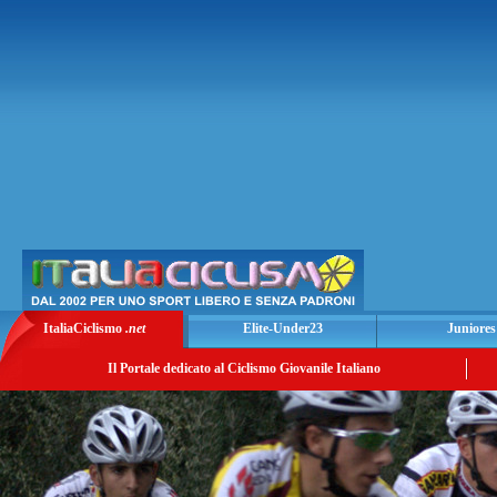
ItaliaCiclismo
.net
Elite-Under23
Juniores
Il Portale dedicato al Ciclismo Giovanile Italiano