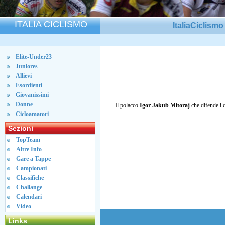
ITALIA CICLISMO
ItaliaCiclism
Elite-Under23
Juniores
Allievi
Esordienti
Giovanissimi
Donne
Il polacco
Igor Jakub Mitoraj
che difende i 
Cicloamatori
Sezioni
TopTeam
Altre Info
Gare a Tappe
Campionati
Classifiche
Challange
Calendari
Video
Links