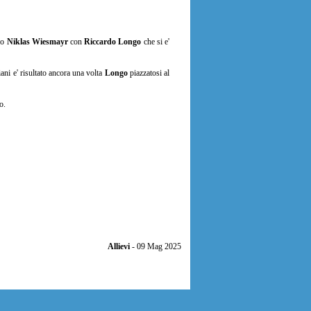
aco
Niklas Wiesmayr
con
Riccardo Longo
che si e'
liani e' risultato ancora una volta
Longo
piazzatosi al
o.
Allievi
- 09 Mag 2025