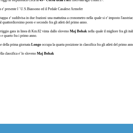
ta oggi in Repubblica Ceca la
49^ Corsa della Pace
riservata agli Under17.
lia e' presente l ' U.S.Biassono ed il Pedale Casalese Armofer
tappa e' suddivisa in due frazioni una mattutina a cronometro nella quale si e' imposto l'austri
al quattordicesimo posto e secondo fra gli atleti del primo anno.
riggio gara in linea di Km.82 vinta dallo sloveno
Maj Bohak
nella quale il migliore fra gli ita
 e quarto fra i primo anno.
e della prima giornata
Longo
occupa la quarta posizione in classifica fra gli atleti del primo ann
lla classifica e' lo sloveno
Maj Bohak