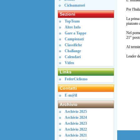
E' inizia
Cicloamatori
Per l'Ita
Sezioni
La prima 
TopTeam
piazzato 
Altre Info
Nel pome
Gare a Tappe
21° posto
Campionati
Classifiche
Al termin
Challange
Leader de
Calendari
Video
Links
FederCiclismo
Contatti
E-m@il
Archivio
Archivio 2025
Archivio 2024
Archivio 2023
Archivio 2022
Archivio 2021