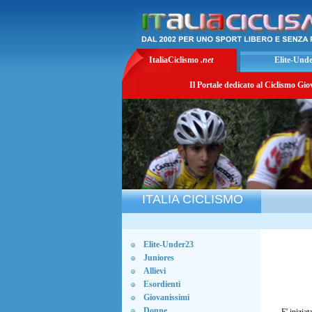
ItaliaCiclismo
.net
Elite-Und
Il Portale dedicato al Ciclismo Gio
ITALIA CICLISMO
Elite-Under23
Juniores
Allievi
Esordienti
Giovanissimi
Donne